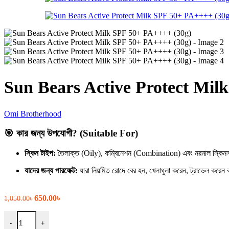
Sun Bears Active Protect Mil
Omi Brotherhood
🎯 কার জন্য উপযোগী? (Suitable For)
স্কিন টাইপ:
তৈলাক্ত (Oily), কম্বিনেশন (Combination) এবং নরমাল স্কিনস
যাদের জন্য পারফেক্ট:
যারা নিয়মিত রোদে বের হন, খেলাধুলা করেন, ট্রাভেল করেন
Original
Current
650.00
৳
1,050.00
৳
price
price
Sun Bears Active Protect Milk SPF 50+ PA++++ (30g) quantity
was:
is:
-
+
1,050.00৳.
650.00৳.