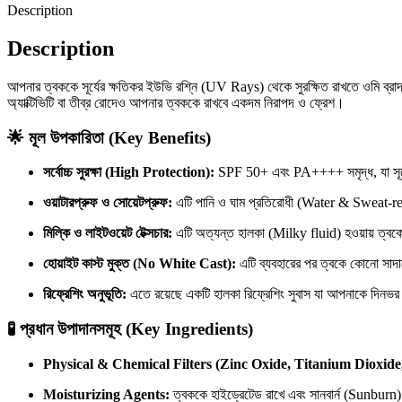
Description
Description
আপনার ত্বককে সূর্যের ক্ষতিকর ইউভি রশ্নি (UV Rays) থেকে সুরক্ষিত রাখতে ওমি ব
অ্যাক্টিভিটি বা তীব্র রোদেও আপনার ত্বককে রাখবে একদম নিরাপদ ও ফ্রেশ।
🌟 মূল উপকারিতা (Key Benefits)
সর্বোচ্চ সুরক্ষা (High Protection):
SPF 50+ এবং PA++++ সমৃদ্ধ, যা সূর্
ওয়াটারপ্রুফ ও সোয়েটপ্রুফ:
এটি পানি ও ঘাম প্রতিরোধী (Water & Sweat-resi
মিল্কি ও লাইটওয়েট টেক্সচার:
এটি অত্যন্ত হালকা (Milky fluid) হওয়ায় ত্বকে 
হোয়াইট কাস্ট মুক্ত (No White Cast):
এটি ব্যবহারের পর ত্বকে কোনো সাদ
রিফ্রেশিং অনুভূতি:
এতে রয়েছে একটি হালকা রিফ্রেশিং সুবাস যা আপনাকে দিনভর
🧪 প্রধান উপাদানসমূহ (Key Ingredients)
Physical & Chemical Filters (Zinc Oxide, Titanium Dioxid
Moisturizing Agents:
ত্বককে হাইড্রেটেড রাখে এবং সানবার্ন (Sunburn)