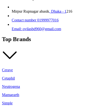
Mirpur Rupnagar abasik
, Dhaka - 1
216
Contact number 01999977016
Email: ovilasbd960@gmail.com
Top Brands
Cerave
Cetaphil
Neutrogena
Mamaearth
Simple