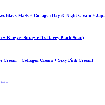
kes Black Mask + Collagen Day & Night Cream + Jap
 + Kingyes Spray + Dr. Davey Black Soap)
ye Cream + Collagen Cream + Sexy Pink Cream)
A+++