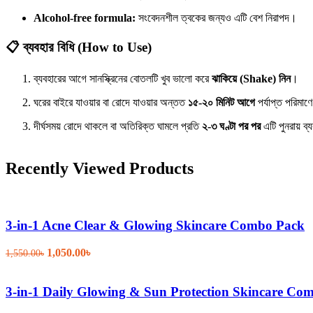
Alcohol-free formula:
সংবেদনশীল ত্বকের জন্যও এটি বেশ নিরাপদ।
📋 ব্যবহার বিধি (How to Use)
ব্যবহারের আগে সানস্ক্রিনের বোতলটি খুব ভালো করে
ঝাকিয়ে (Shake) নিন
।
ঘরের বাইরে যাওয়ার বা রোদে যাওয়ার অন্তত
১৫-২০ মিনিট আগে
পর্যাপ্ত পরিমাণ
দীর্ঘসময় রোদে থাকলে বা অতিরিক্ত ঘামলে প্রতি
২-৩ ঘণ্টা পর পর
এটি পুনরায় ব
Recently Viewed Products
3-in-1 Acne Clear & Glowing Skincare Combo Pack
Original
Current
1,050.00
৳
1,550.00
৳
price
price
was:
is:
1,550.00৳.
1,050.00৳.
3-in-1 Daily Glowing & Sun Protection Skincare Co