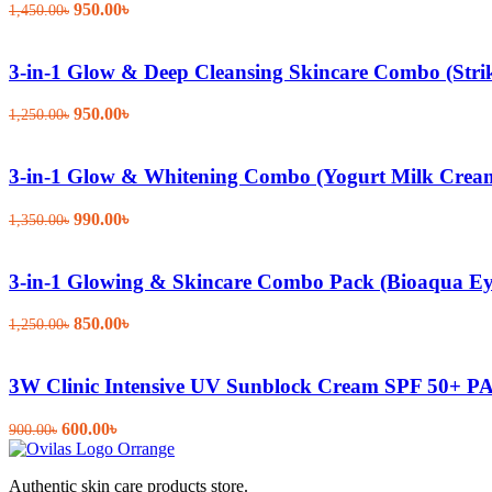
Original
Current
950.00
৳
1,450.00
৳
price
price
was:
is:
1,450.00৳.
950.00৳.
3-in-1 Glow & Deep Cleansing Skincare Combo (Stri
Original
Current
950.00
৳
1,250.00
৳
price
price
was:
is:
1,250.00৳.
950.00৳.
3-in-1 Glow & Whitening Combo (Yogurt Milk Cream
Original
Current
990.00
৳
1,350.00
৳
price
price
was:
is:
1,350.00৳.
990.00৳.
3-in-1 Glowing & Skincare Combo Pack (Bioaqua E
Original
Current
850.00
৳
1,250.00
৳
price
price
was:
is:
1,250.00৳.
850.00৳.
3W Clinic Intensive UV Sunblock Cream SPF 50+ P
Original
Current
600.00
৳
900.00
৳
price
price
was:
is:
Authentic skin care products store.
900.00৳.
600.00৳.