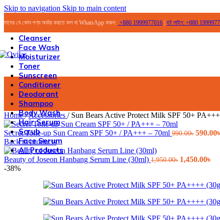
Skip to navigation
Skip to main content
আমাদের যে কোন পণ্য অর্ডার করতে কল বা WhatsApp করুন:
+
880 1999977016
|
হট লাইন:
+
880 199997
Cleanser
Face Wash
Moisturizer
Toner
Sunscreen
Conditioner
Deodorant
Shampoo
Body Wash
Home
/
Accessories
/
Sun Bears Active Protect Milk SPF 50+ PA+++
Hair Serum
Scrub
Origina
Secret Tone-up Sun Cream SPF 50+ / PA+++ – 70ml
590.00
৳
990.00
৳
Face Serum
price
Back to products
All Products
was:
Original
990.00৳
Cu
Beauty of Joseon Hanbang Serum Line (30ml)
1,450.00
৳
1,950.00
৳
price
pri
-38%
was:
is:
1,950.00৳.
1,4