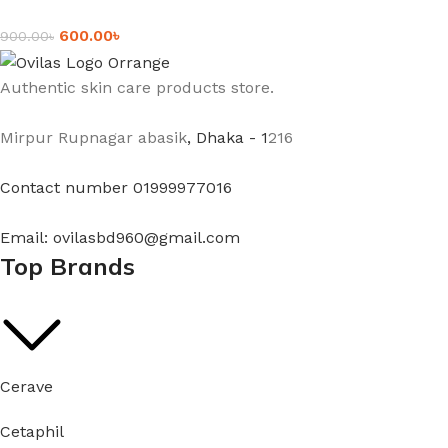
600.00
৳
900.00
৳
Authentic skin care products store.
Mirpur Rupnagar abasik
, Dhaka - 1
216
Contact number 01999977016
Email: ovilasbd960@gmail.com
Top Brands
Cerave
Cetaphil