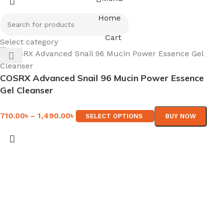
Home
Cart
Select category
COSRX Advanced Snail 96 Mucin Power Essence
Gel Cleanser
710.00
৳
–
1,490.00
৳
SELECT OPTIONS
BUY NOW