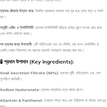
করে এবং একনি স্কার বা দাগ কমাতে সাহায্য করে।
ত্বকের টেক্সচার উন্নত করে:
নিয়মিত ব্যবহারে খসখসে ভাব দূর হয়ে ত্বক মসৃণ ও সফট
হয়।
অ্যান্টি-এজিং ও ইলাস্টিসিটি:
ত্বকের ইলাস্টিসিটি বাড়িয়ে চামড়া ঝুলে যাওয়া রোধ করে
এবং ফাইন লাইনস কমায়।
সব ত্বকের জন্য উপযোগী:
এটি লাইটওয়েট এবং নন-স্টিকি, যার ফলে সেনসিটিভ বা
একনি-প্রোন স্কিনসহ সব ধরনের ত্বকেই অনায়াসে ব্যবহার করা যায়।
🧪 প্রধান উপাদান (Key Ingredients):
Snail Secretion Filtrate (96%):
ত্বকের পুষ্টি, হাইড্রেশন এবং সেল
পুনর্গঠনে কার্যকরী।
Sodium Hyaluronate:
ত্বকের আর্দ্রতার স্তর বজায় রাখে।
Allantoin & Panthenol:
ত্বককে শান্ত করে এবং ইরিটেশন বা লালচে ভাব দূর
করে।