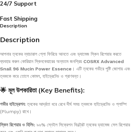
24/7 Support
Fast Shipping
Description
Description
আপনার ত্বকের ন্যাচারাল গ্লো ফিরিয়ে আনতে এবং ড্যামেজ স্কিন রিপেয়ার করতে
ব্যবহার করুন কোরিয়ান স্কিনকেয়ারের অন্যতম জনপ্রিয়
COSRX Advanced
Snail 96 Mucin Power Essence
। এটি ত্বকের গভীরে পুষ্টি জোগায় এবং
ত্বককে করে তোলে কোমল, হাইড্রেটেড ও প্রাণবন্ত।
🌟 মূল উপকারিতা (Key Benefits):
গভীর হাইড্রেশন:
ত্বকের আর্দ্রতা ধরে রেখে দীর্ঘ সময় ত্বককে হাইড্রেটেড ও প্লাম্পি
(Plumpy) রাখে।
স্কিন রিপেয়ার ও হিলিং:
৯৬% স্নেইল সিক্রেশন ফিল্ট্রেট ত্বকের ড্যামেজ সেল রিপেয়ার