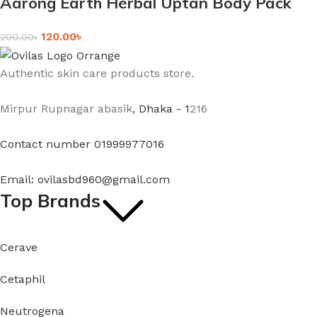
Aarong Earth Herbal Uptan Body Pack
120.00
৳
200.00
৳
Authentic skin care products store.
Mirpur Rupnagar abasik
, Dhaka - 1
216
Contact number 01999977016
Email: ovilasbd960@gmail.com
Top Brands
Cerave
Cetaphil
Neutrogena