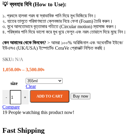
💡 ব্যবহার বিধি (How to Use):
১. প্রথমে হালকা গরম বা স্বাভাবিক পানি দিয়ে মুখ ভিজিয়ে নিন।
২. হাতের তালুতে পরিমাণমতো ক্লেনজার নিয়ে ফেনা (Foam) তৈরি করুন।
৩. মুখে আলতোভাবে বৃত্তাকার গতিতে (Circular motion) ম্যাসাজ করুন।
৪. পরিষ্কার পানি দিয়ে ভালো করে মুখ ধুয়ে ফেলুন এবং নরম তোয়ালে দিয়ে মুছে নিন।
কেন আমাদের থেকে কিনবেন?
> আমরা ১০০% অরিজিনাল এবং অথেনটিক ইউকে/
ইউএসএ (UK/USA) ইম্পোর্টেড CeraVe প্রোডাক্ট নিশ্চিত করছি।
SKU:
N/A
Price
1,050.00
৳
–
3,500.00
৳
range:
1,050.00৳
size
through
Clear
3,500.00৳
Cerave Foaming Facial Cleanser (For Normal to Oily Skin) quantity
ADD TO CART
Buy now
-
+
Compare
19
People watching this product now!
Fast Shipping