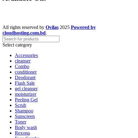
All rights reserved by
Ovilas
2025
Powered by
cloudhosting.com.bd
.
Select category
Accessories
cleanser
Combo
conditioner
Deodorant
Flash Sale
gel cleanser
moisturizer
Peeling Gel
Scrub
Shampoo
Sunscreen
Toner
Body wash
Rexona