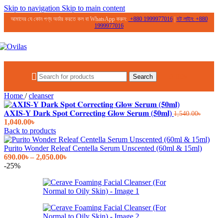
Skip to navigation
Skip to main content
আমাদের যে কোন পণ্য অর্ডার করতে কল বা WhatsApp করুন:
+
880 1999977016
|
হট লাইন:
+
880
1999977016
0.00
৳
Search
Home
/
cleanser
𝐀𝐗𝐈𝐒-𝐘 𝐃𝐚𝐫𝐤 𝐒𝐩𝐨𝐭 𝐂𝐨𝐫𝐫𝐞𝐜𝐭𝐢𝐧𝐠 𝐆𝐥𝐨𝐰 𝐒𝐞𝐫𝐮𝐦 (𝟓𝟎𝐦𝐥)
1,540.00
৳
Original
Current
1,040.00
৳
price
price
Back to products
was:
is:
1,540.00৳.
1,040.00৳.
Purito Wonder Releaf Centella Serum Unscented (60ml & 15ml)
Price
690.00
৳
–
2,050.00
৳
range:
-25%
690.00৳
through
2,050.00৳