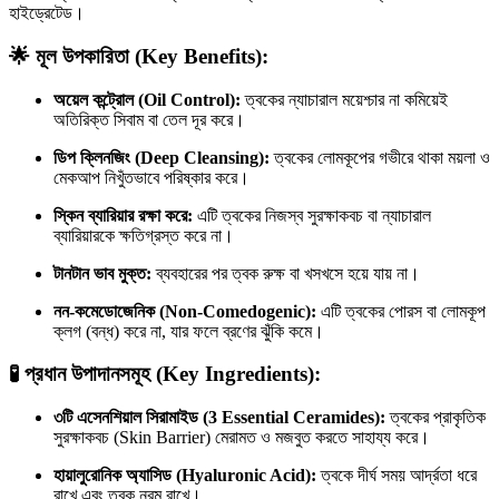
হাইড্রেটেড।
🌟 মূল উপকারিতা (Key Benefits):
অয়েল কন্ট্রোল (Oil Control):
ত্বকের ন্যাচারাল ময়েশ্চার না কমিয়েই
অতিরিক্ত সিবাম বা তেল দূর করে।
ডিপ ক্লিনজিং (Deep Cleansing):
ত্বকের লোমকূপের গভীরে থাকা ময়লা ও
মেকআপ নিখুঁতভাবে পরিষ্কার করে।
স্কিন ব্যারিয়ার রক্ষা করে:
এটি ত্বকের নিজস্ব সুরক্ষাকবচ বা ন্যাচারাল
ব্যারিয়ারকে ক্ষতিগ্রস্ত করে না।
টানটান ভাব মুক্ত:
ব্যবহারের পর ত্বক রুক্ষ বা খসখসে হয়ে যায় না।
নন-কমেডোজেনিক (Non-Comedogenic):
এটি ত্বকের পোরস বা লোমকূপ
ক্লগ (বন্ধ) করে না, যার ফলে ব্রণের ঝুঁকি কমে।
🧪 প্রধান উপাদানসমূহ (Key Ingredients):
৩টি এসেনশিয়াল সিরামাইড (3 Essential Ceramides):
ত্বকের প্রাকৃতিক
সুরক্ষাকবচ (Skin Barrier) মেরামত ও মজবুত করতে সাহায্য করে।
হায়ালুরোনিক অ্যাসিড (Hyaluronic Acid):
ত্বকে দীর্ঘ সময় আর্দ্রতা ধরে
রাখে এবং ত্বক নরম রাখে।