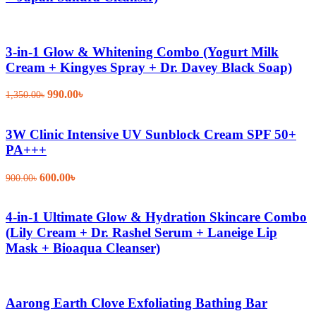
3-in-1 Glow & Whitening Combo (Yogurt Milk
Cream + Kingyes Spray + Dr. Davey Black Soap)
Original
Current
990.00
৳
1,350.00
৳
price
price
was:
is:
1,350.00৳.
990.00৳.
3W Clinic Intensive UV Sunblock Cream SPF 50+
PA+++
Original
Current
600.00
৳
900.00
৳
price
price
was:
is:
900.00৳.
600.00৳.
4-in-1 Ultimate Glow & Hydration Skincare Combo
(Lily Cream + Dr. Rashel Serum + Laneige Lip
Mask + Bioaqua Cleanser)
Aarong Earth Clove Exfoliating Bathing Bar