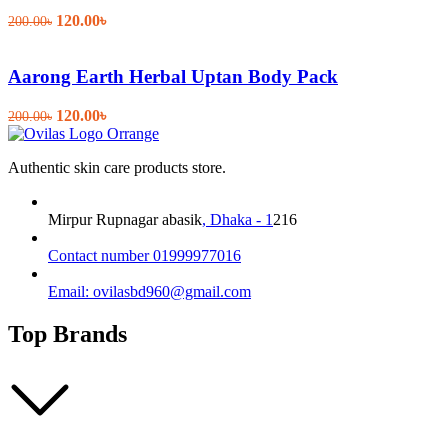
Original
Current
120.00
৳
200.00
৳
price
price
was:
is:
200.00৳.
120.00৳.
Aarong Earth Herbal Uptan Body Pack
Original
Current
120.00
৳
200.00
৳
price
price
was:
is:
Authentic skin care products store.
200.00৳.
120.00৳.
Mirpur Rupnagar abasik
, Dhaka - 1
216
Contact number 01999977016
Email: ovilasbd960@gmail.com
Top Brands