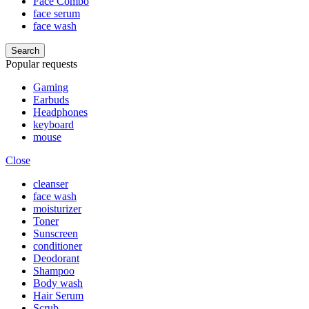
Face Combo
face serum
face wash
Search
Popular requests
Gaming
Earbuds
Headphones
keyboard
mouse
Close
cleanser
face wash
moisturizer
Toner
Sunscreen
conditioner
Deodorant
Shampoo
Body wash
Hair Serum
Scrub