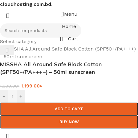
cloudhosting.com.bd
.
Menu
Home
Cart
Select category
MISSHA All Around Safe Block Cotton
(SPF50+/PA++++) – 50ml sunscreen
1,199.00
৳
1,999.00
৳
-
+
ADD TO CART
BUY NOW