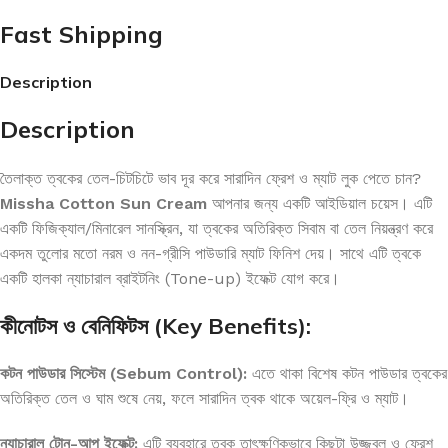
Fast Shipping
Description
Description
তৈলাক্ত ত্বকের তেল-চিটচিটে ভাব দূর করে সারাদিন ফ্রেশ ও ম্যাট লুক পেতে চান?
Missha Cotton Sun Cream
আপনার জন্য একটি আইডিয়াল চয়েস। এটি
একটি ফিজিক্যাল/মিনারেল সানস্ক্রিন, যা ত্বকের অতিরিক্ত সিবাম বা তেল নিয়ন্ত্রণ করে
একদম তুলোর মতো নরম ও নন-গ্রীসি পাউডারি ম্যাট ফিনিশ দেয়। সাথে এটি ত্বকে
একটি হালকা ন্যাচারাল ব্রাইটনিং (Tone-up) ইফেক্ট যোগ করে।
কীনোটস ও বেনিফিটস (Key Benefits):
কটন পাউডার সিস্টেম (Sebum Control):
এতে থাকা বিশেষ কটন পাউডার ত্বকের
অতিরিক্ত তেল ও ঘাম শুষে নেয়, ফলে সারাদিন ত্বক থাকে অয়েল-ফ্রি ও ম্যাট।
ন্যাচারাল টোন-আপ ইফেক্ট:
এটি ব্যবহারে ত্বক তাৎক্ষণিকভাবে কিছুটা উজ্জ্বল ও ফ্রেশ