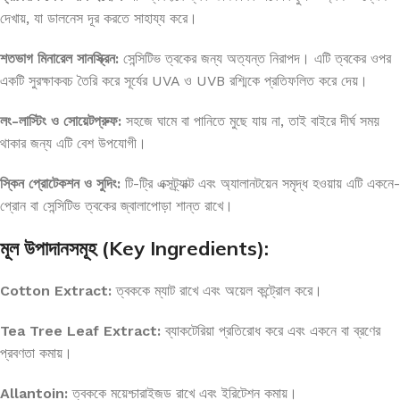
দেখায়, যা ডালনেস দূর করতে সাহায্য করে।
শতভাগ মিনারেল সানস্ক্রিন:
সেন্সিটিভ ত্বকের জন্য অত্যন্ত নিরাপদ। এটি ত্বকের ওপর
একটি সুরক্ষাকবচ তৈরি করে সূর্যের UVA ও UVB রশ্মিকে প্রতিফলিত করে দেয়।
লং-লাস্টিং ও সোয়েটপ্রুফ:
সহজে ঘামে বা পানিতে মুছে যায় না, তাই বাইরে দীর্ঘ সময়
থাকার জন্য এটি বেশ উপযোগী।
স্কিন প্রোটেকশন ও সুদিং:
টি-ট্রি এক্সট্র্যাক্ট এবং অ্যালানটয়েন সমৃদ্ধ হওয়ায় এটি একনে-
প্রোন বা সেন্সিটিভ ত্বকের জ্বালাপোড়া শান্ত রাখে।
মূল উপাদানসমূহ (Key Ingredients):
Cotton Extract:
ত্বককে ম্যাট রাখে এবং অয়েল কন্ট্রোল করে।
Tea Tree Leaf Extract:
ব্যাকটেরিয়া প্রতিরোধ করে এবং একনে বা ব্রণের
প্রবণতা কমায়।
Allantoin:
ত্বককে ময়েশ্চারাইজড রাখে এবং ইরিটেশন কমায়।