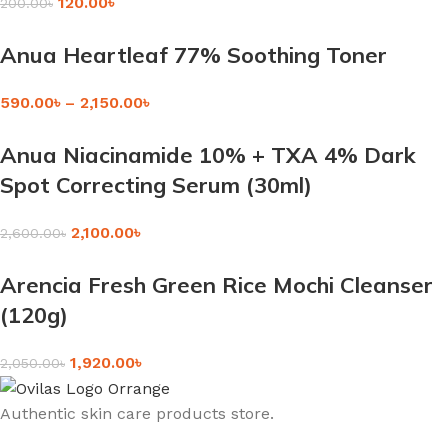
120.00
৳
200.00
৳
Anua Heartleaf 77% Soothing Toner
590.00
৳
–
2,150.00
৳
Anua Niacinamide 10% + TXA 4% Dark
Spot Correcting Serum (30ml)
2,100.00
৳
2,600.00
৳
Arencia Fresh Green Rice Mochi Cleanser
(120g)
1,920.00
৳
2,050.00
৳
Authentic skin care products store.