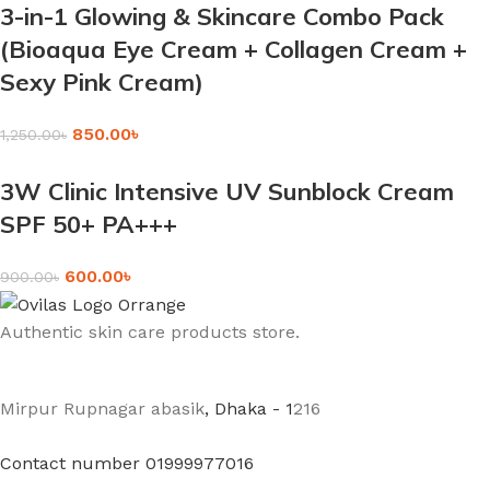
3-in-1 Glowing & Skincare Combo Pack
(Bioaqua Eye Cream + Collagen Cream +
Sexy Pink Cream)
850.00
৳
1,250.00
৳
3W Clinic Intensive UV Sunblock Cream
SPF 50+ PA+++
600.00
৳
900.00
৳
Authentic skin care products store.
Mirpur Rupnagar abasik
, Dhaka - 1
216
Contact number 01999977016